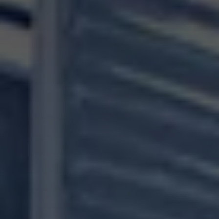
Conheça o nosso propósito,
valores, visão e história.
Saiba mais sobre o nosso
compromisso, comunidade e
projetos.
Conheça os principais
indicadores de negócio do Grupo
Brisa e o seu modelo de governo.