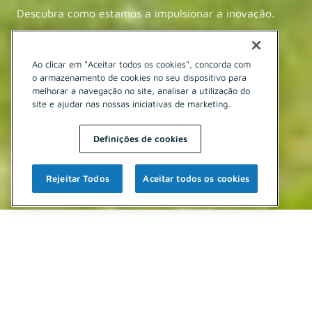
Descubra como estamos a impulsionar a inovação.
Conhecer a história
Saber mais
Ao clicar em "Aceitar todos os cookies", concorda com
o armazenamento de cookies no seu dispositivo para
1
/
3
melhorar a navegação no site, analisar a utilização do
site e ajudar nas nossas iniciativas de marketing.
Definições de cookies
Rejeitar Todos
Aceitar todos os cookies
Brisa, uma viagem de 50 anos