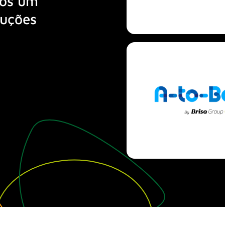
mos um
luções