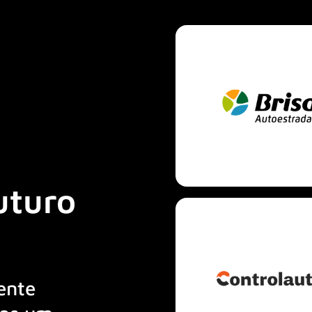
uturo
ente