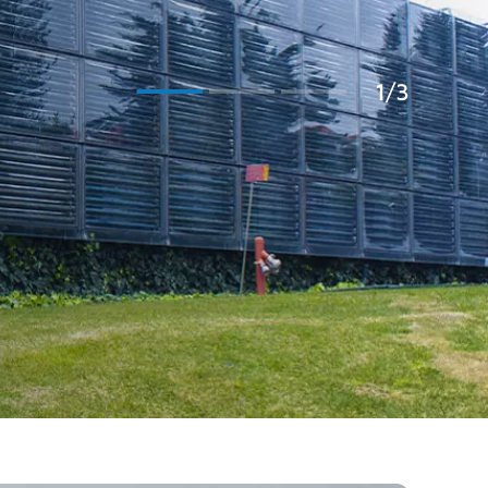
1
/
3