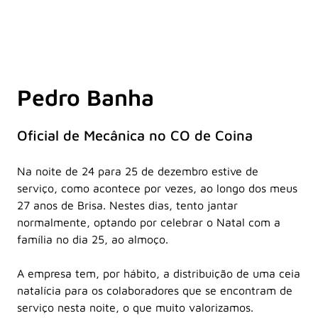
Visão
Segurança rodoviária
Autoestradas
Ética e transparência
Programa Educativo
Gestão de Risco
Sobre nós
Pedro Banha
Partes interessadas
Sustentabilidade
Oficial de Mecânica no CO de Coina
Um pilar estratégico
Governo da Sociedade
Na noite de 24 para 25 de dezembro estive de
Saiba o que significa trabalhar
serviço, como acontece por vezes, ao longo dos meus
na Brisa.
27 anos de Brisa. Nestes dias, tento jantar
normalmente, optando por celebrar o Natal com a
Descubra como asseguramos a
família no dia 25, ao almoço.
operação de cerca de 1 525 km
em Portugal.
A empresa tem, por hábito, a distribuição de uma ceia
natalícia para os colaboradores que se encontram de
serviço nesta noite, o que muito valorizamos.