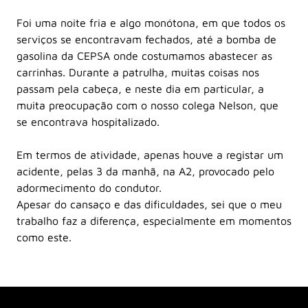
Conheça o nosso propósito,
valores, visão e história.
Foi uma noite fria e algo monótona, em que todos os
Saiba mais sobre o nosso
serviços se encontravam fechados, até a bomba de
compromisso, comunidade e
gasolina da CEPSA onde costumamos abastecer as
projetos.
carrinhas. Durante a patrulha, muitas coisas nos
Conheça os principais
passam pela cabeça, e neste dia em particular, a
indicadores de negócio do Grupo
muita preocupação com o nosso colega Nelson, que
Brisa e o seu modelo de governo.
se encontrava hospitalizado.
Em termos de atividade, apenas houve a registar um
acidente, pelas 3 da manhã, na A2, provocado pelo
adormecimento do condutor.
Apesar do cansaço e das dificuldades, sei que o meu
trabalho faz a diferença, especialmente em momentos
como este.