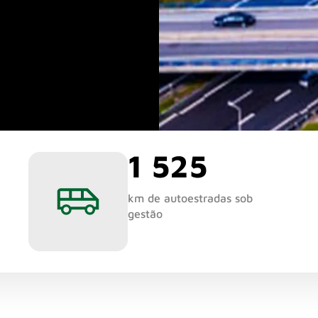
1 525
km de autoestradas sob
gestão