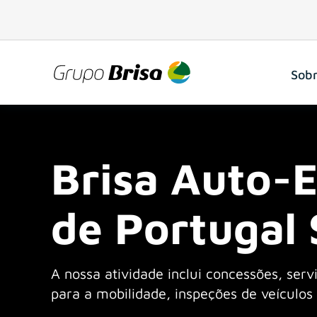
Sobr
Brisa Auto-
Empresas
Principais indicadores e relató
Rede em operação
O nosso compromisso
Histórias em Série
de Portugal 
História
Modelo e Órgãos da Sociedad
Centro de Coordenação Operac
A nossa comunidade
A nossa atividade inclui concessões, servi
Propósito e valores
Ética e transparência
Projetos
para a mobilidade, inspeções de veículos 